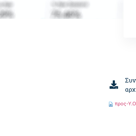
Συν
αρχ
προς-Υ.Ο