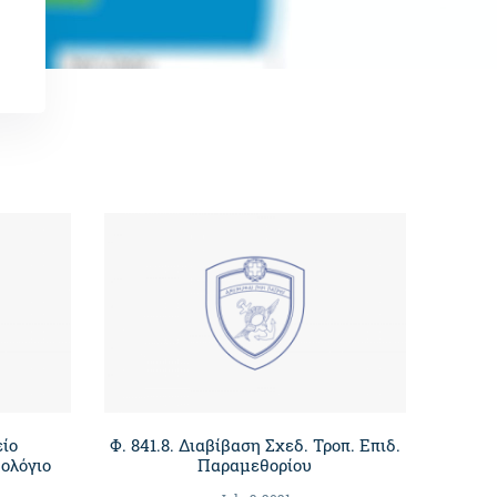
είο
Φ. 841.8. Διαβίβαση Σχεδ. Τροπ. Eπιδ.
ολόγιο
Παραμεθορίου