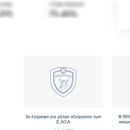
3ο έγγραφο για ρήτρα αξιόμαχου των
Φ.950
Ε.ΛΟ.Α
απεμ