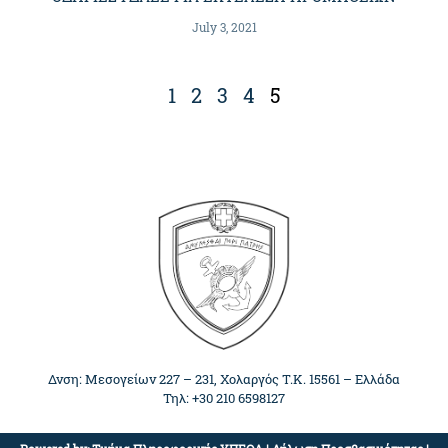
July 3, 2021
1
2
3
4
5
Δνση: Μεσογείων 227 – 231, Χολαργός Τ.Κ. 15561 – Ελλάδα
Τηλ: +30 210 6598127